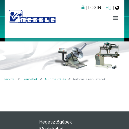
| LOGIN
HU
|
Főoldal
Termékek
Automatizálás
Automata rendszerek
Hegesztőgépek
Munkakábel