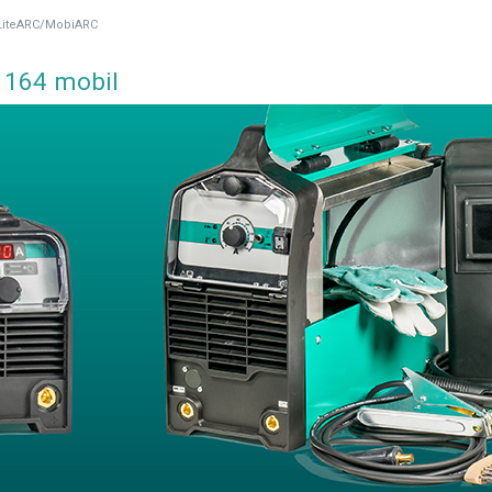
LiteARC/MobiARC
 164 mobil