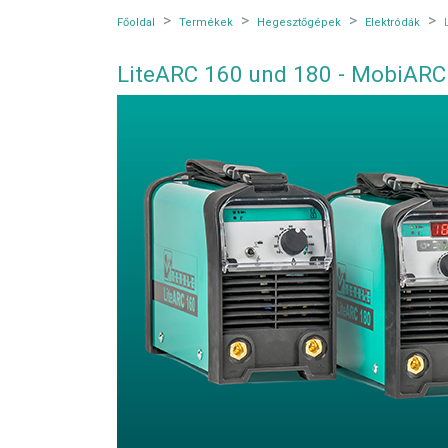
Főoldal
Termékek
Hegesztőgépek
Elektródák
LiteARC 160 und 180 - MobiARC