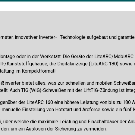
rnster, innovativer Inverter- Technologie aufgebaut und garant
ontage oder in der Werkstatt: Die Geräte der LiteARC/MobiARC B
ll-/Kunststoffgehäuse, die Digitalanzeige (LiteARC 180) sowie
stattung im Kompaktformat!
ßinverter bietet alles, was zur schnellen und mobilen Schweißarb
ellt. Auch TIG (WIG)-Schweißen mit der LiftTIG-Zündung ist integ
enüber der LiteARC 160 eine höhere Leistung von bis zu 180 A a
ie manuelle Einstellung von Hotstart und Arcforce sowie ein fünf
i, über welche die maximale Leistung und Einschaltdauer der An
den, um ein Auslösen der Sicherung zu vermeiden.